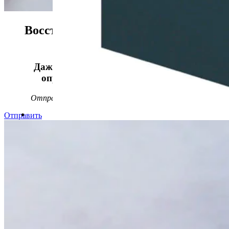
Восстанавливаем данные в 98%
случаев!
Даже, если носитель информации не
определяется, стучит или пищит.
Отправьте заявку на
бесплатную
диагностику
Отправить